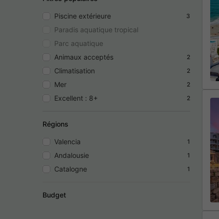
Piscine extérieure
3
Paradis aquatique tropical
Parc aquatique
Animaux acceptés
2
Climatisation
2
Mer
2
Excellent : 8+
2
Régions
Valencia
1
Andalousie
1
Catalogne
1
Budget