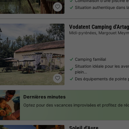
Combinaison d'une piscine e
Situation authentique dans l
Vodatent Camping d'Arta
Midi-pyrénées
,
Margouet Meym
Camping familial
Situation idéale pour les ave
plein…
Des équipements de pointe p
Dernières minutes
Optez pour des vacances improvisées et profitez de réd
Soleil d'Aure