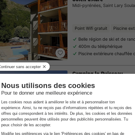
Midi-pyrénées
,
Saint Lary Soul
Point Wifi gratuit
Piscine ex
Belle région de ski et de r
400m du téléphérique
Piscine extérieure chauffée 
Camping le Ruisseau
Aquitaine
,
Bidart
Carte
Point Wifi gratuit
Piscine int
Grand parc aquatique comme
principale
Situation privilégiée à proxi
L'accent est mis sur les famil