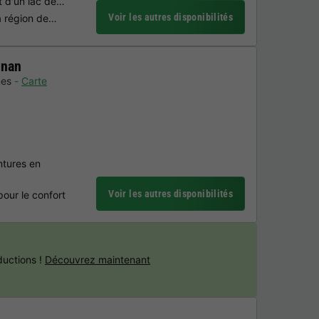
t d'un lac de…
Voir les autres disponibilités
a région de…
gnan
es
Carte
ntures en
Voir les autres disponibilités
our le confort
uctions !
Découvrez maintenant