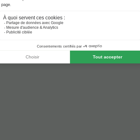
Avis sur Trustpilot
Plus de 10 064 voyageurs t'ont déjà précédé ! —
„Prix 
4,5 / 5