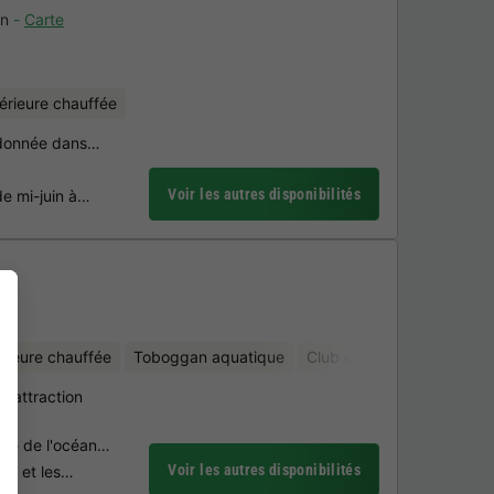
an
Carte
térieure chauffée
andonnée dans…
Voir les autres disponibilités
de mi-juin à…
érieure chauffée
Toboggan aquatique
Club enfant
Location d
 attraction
mité de l'océan…
Voir les autres disponibilités
les et les…