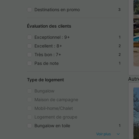
Destinations en promo
3
Évaluation des clients
Exceptionnel : 9+
1
Excellent : 8+
2
Très bon : 7+
2
Pas de note
1
Autr
Type de logement
Bungalow
Maison de campagne
Mobil-home/Chalet
Logement de groupe
Bungalow en toile
1
Voir plus