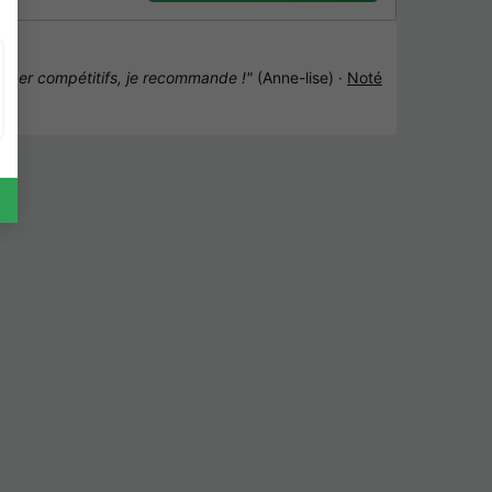
super compétitifs, je recommande !"
(Anne-lise) ·
Noté