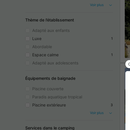
Voir plus
Thème de l’établissement
Adapté aux enfants
Luxe
1
Abordable
Espace calme
1
Adapté aux adolescents
Équipements de baignade
Piscine couverte
Paradis aquatique tropical
Piscine extérieure
3
Voir plus
Services dans le camping