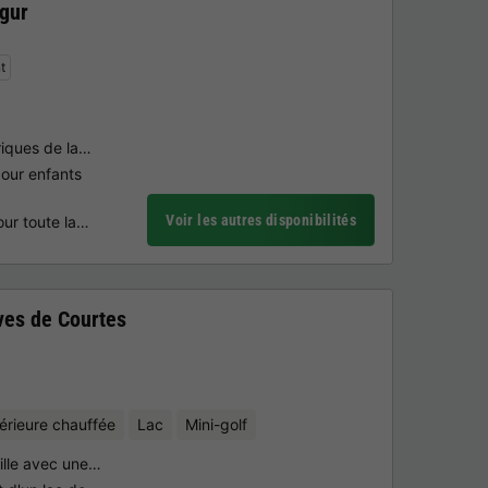
gur
t
riques de la…
our enfants
Voir les autres disponibilités
our toute la…
ves de Courtes
térieure chauffée
Lac
Mini-golf
aille avec une…