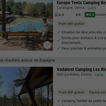
Europe Tents Camping Be
Catalogne
,
Girona
Carte
8.5
Excellen
4.0
Point Wifi gratuit
Situation de rêve près des c
Enclos pour animaux & zoo p
directement…
Deux piscines & animation p
es résultats autour de Espagne
Vodatent Camping Les Ri
Midi-pyrénées
,
Estang
Carte
Point Wifi gratuit
Piscine ex
Camping familial de petite t