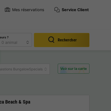
Mes réservations
Service Client
eurs ?
Rechercher
Voir sur la carte
estions BungalowSpecials
nca Beach & Spa