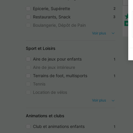
Epicerie, Supérette
2
Restaurants, Snack
3
Boulangerie, Dépôt de Pain
Voir plus
Sport et Loisirs
Aire de jeux pour enfants
1
Aire de jeux intérieure
Terrains de foot, multisports
1
Tennis
Location de vélos
Voir plus
Animations et clubs
Club et animations enfants
1