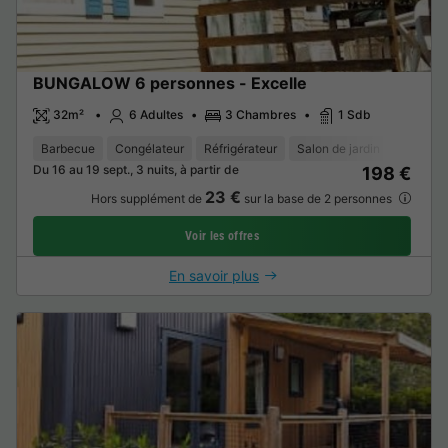
BUNGALOW 6 personnes - Excelle
32m²
6 Adultes
3 Chambres
1 Sdb
Barbecue
Congélateur
Réfrigérateur
Salon de jardin
Place de
Du 16 au 19 sept., 3 nuits, à partir de
198 €
23 €
Hors supplément de
sur la base de 2 personnes
Voir les offres
En savoir plus