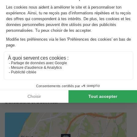
plats traditionnels, des pizzas et des plats à emporter. Pendant
les mois d'été, le bar de la piscine propose des boissons et des
snacks. Il y a aussi un mini-marché avec une boulangerie où
vous pouvez obtenir des produits frais tous les jours.
Les environs du Camping Le Ruisseau
Les environs du Camping Le Ruisseau sont idéaux pour les
amateurs de plage et les vacanciers actifs. Vous pouvez
rejoindre l'océan et les plages de Bidart par une piste cyclable
verte d'environ 3 kilomètres. Biarritz est également à courte
distance, tout comme les villes d'Anglet et de Bayonne. La
région est connue pour le surf, les belles plages et l'authenticité
du Pays basque, ce qui offre de nombreuses possibilités
d'excursions et d'activités.