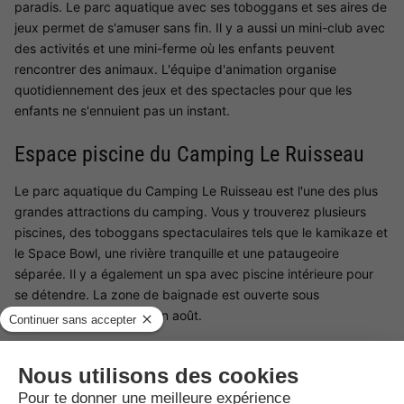
paradis. Le parc aquatique avec ses toboggans et ses aires de
jeux permet de s'amuser sans fin. Il y a aussi un mini-club avec
des activités et une mini-ferme où les enfants peuvent
rencontrer des animaux. L'équipe d'animation organise
quotidiennement des jeux et des spectacles pour que les
enfants ne s'ennuient pas un instant.
Espace piscine du Camping Le Ruisseau
Le parc aquatique du Camping Le Ruisseau est l'une des plus
grandes attractions du camping. Vous y trouverez plusieurs
piscines, des toboggans spectaculaires tels que le kamikaze et
le Space Bowl, une rivière tranquille et une pataugeoire
séparée. Il y a également un spa avec piscine intérieure pour
se détendre. La zone de baignade est ouverte sous
surveillance en juillet et en août.
Restaurants du Camping Le Ruisseau
Le camping Le Ruisseau dispose d'un restaurant proposant des