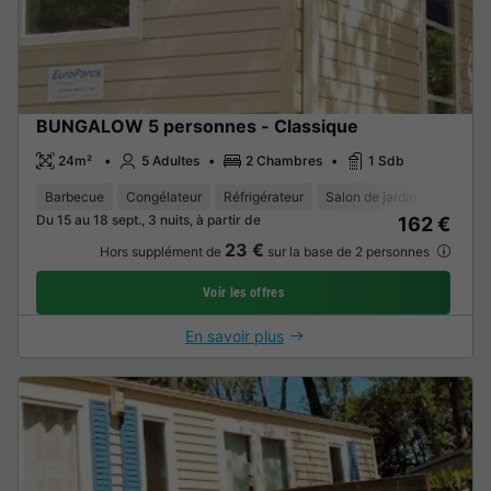
BUNGALOW 5 personnes - Classique
24m²
5 Adultes
2 Chambres
1 Sdb
Barbecue
Congélateur
Réfrigérateur
Salon de jardin
Place de
Du 15 au 18 sept., 3 nuits, à partir de
162 €
23 €
Hors supplément de
sur la base de 2 personnes
Voir les offres
En savoir plus