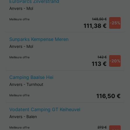
EuroParcs Zilverstrand
Anvers
-
Mol
148,50 €
Meilleure offre
-25%
111,38 €
Sunparks Kempense Meren
Anvers
-
Mol
142 €
Meilleure offre
-20%
113 €
Camping Baalse Hei
Anvers
-
Turnhout
116,50 €
Meilleure offre
Vodatent Camping GT Keiheuvel
Anvers
-
Balen
272 €
Meilleure offre