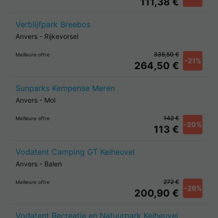
111,38 €
Verblijfpark Breebos
Anvers
-
Rijkevorsel
335,50 €
Meilleure offre
-21%
264,50 €
Sunparks Kempense Meren
Anvers
-
Mol
142 €
Meilleure offre
-20%
113 €
Vodatent Camping GT Keiheuvel
Anvers
-
Balen
272 €
Meilleure offre
-26%
200,90 €
Vodatent Recreatie en Natuurpark Keiheuvel