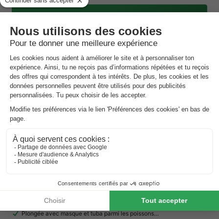
Voir les autres disponibilités
Center Parcs De Kempervennen
Brabant-du-nord
,
Westerhoven
Carte
7.5
Très bon
Deux lacs avec de nombreuses activités nautiques
Plongée avec masque et tuba parmi les poissons…