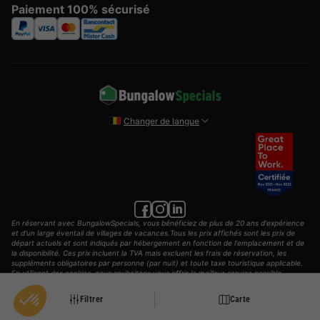
Paiement 100% sécurisé
Changer de langue
En réservant avec BungalowSpecials, vous bénéficiez de plus de 20 ans d'expérience
et d'un large éventail de villages de vacances.Tous les prix affichés sont les prix de
départ actuels et sont indiqués par hébergement en fonction de l'emplacement et de
la disponibilité. Ces prix incluent la TVA mais excluent les frais de réservation, les
suppléments obligatoires par personne (par nuit) et toute taxe touristique applicable.
En utilisant des cookies, nous souhaitons vous offrir le meilleur service possible.
© 2002 - 2025 AddGuests B.V. Tous les droits sont réservés.
Filtrer
Carte