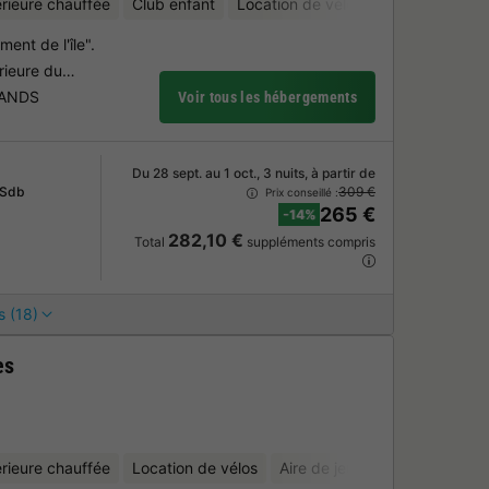
érieure chauffée
Club enfant
Location de vélos
Aire de jeux a
ent de l'île".
érieure du…
LANDS
Voir tous les hébergements
Du 28 sept. au 1 oct., 3 nuits, à partir de
 Sdb
309 €
Prix conseillé :
265 €
-14%
282,10 €
Total
suppléments compris
s (18)
es
érieure chauffée
Location de vélos
Aire de jeux aquatique
Min