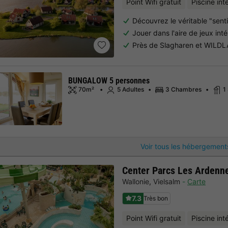
Point Wifi gratuit
Piscine int
Découvrez le véritable "sentim
Jouer dans l'aire de jeux int
Près de Slagharen et WILD
BUNGALOW 5 personnes
70m²
5 Adultes
3 Chambres
1
Voir tous les hébergement
Center Parcs Les Ardenn
Wallonie
,
Vielsalm
Carte
7.3
Très bon
Point Wifi gratuit
Piscine int