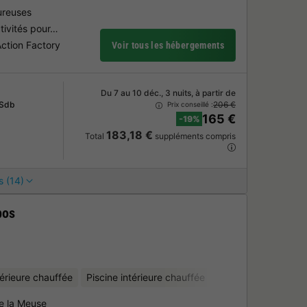
ureuses
tivités pour…
Action Factory
Voir tous les hébergements
Du 7 au 10 déc., 3 nuits, à partir de
 Sdb
206 €
Prix conseillé :
165 €
-19%
183,18 €
Total
suppléments compris
s (14)
bos
térieure chauffée
Piscine intérieure chauffée
Club enfant
Loca
de la Meuse