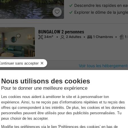
Descendre les rapides en ea
Explorer le dôme de la jungl
BUNGALOW 2 personnes
34m²
2 Adultes
1 Chambres
1
Voir tous les hébergement
Center Parcs Park De Ha
Flandre
,
De Haan
Carte
7.3
Très bon
Point Wifi gratuit
Bord de m
La plus longue plage de Bel
Descendre les rapides en ea