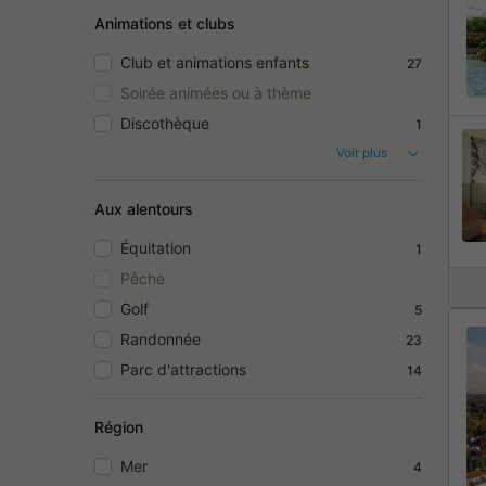
Animations et clubs
Club et animations enfants
27
Soirée animées ou à thème
Discothèque
1
Voir plus
Aux alentours
Équitation
1
Pêche
Golf
5
Randonnée
23
Parc d'attractions
14
Région
Mer
4