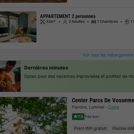
APPARTEMENT 2 personnes
32m²
2 Adultes
1 Chambres
1
Voir tous les hébergement
Dernières minutes
Optez pour des vacances improvisées et profitez de réd
Center Parcs De Vossem
Flandre
,
Lommel
Carte
7.9
Très bon
Point Wifi gratuit
Piscine int