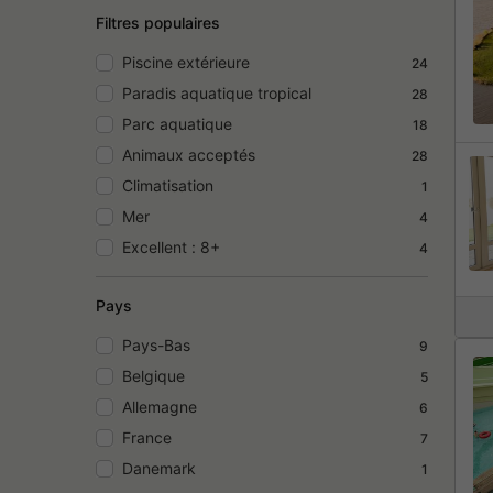
Filtres populaires
Piscine extérieure
24
Paradis aquatique tropical
28
Parc aquatique
18
Animaux acceptés
28
Climatisation
1
Mer
4
Excellent : 8+
4
Pays
Pays-Bas
9
Belgique
5
Allemagne
6
France
7
Danemark
1