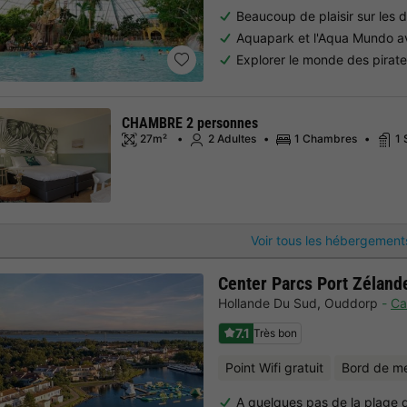
Beaucoup de plaisir sur les
Aquapark et l'Aqua Mundo 
Explorer le monde des pirates
CHAMBRE 2 personnes
27m²
2 Adultes
1 Chambres
1
Voir tous les hébergement
Center Parcs Port Zéland
Hollande Du Sud
,
Ouddorp
Ca
7.1
Très bon
Point Wifi gratuit
Bord de m
A quelques pas de la plage 