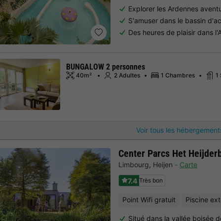
Explorer les Ardennes avent
S'amuser dans le bassin d'ac
Des heures de plaisir dans l'
BUNGALOW 2 personnes
40m²
2 Adultes
1 Chambres
1
Voir tous les hébergement
Center Parcs Het Heijder
Limbourg
,
Heijen
Carte
7.4
Très bon
Point Wifi gratuit
Piscine ex
Situé dans la vallée boisée 