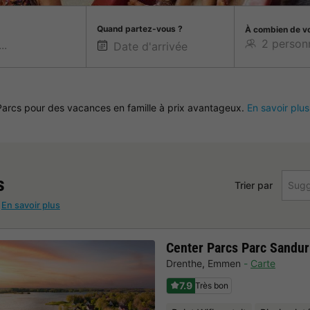
Quand partez-vous ?
À combien de v
 Parcs pour des vacances en famille à prix avantageux.
En savoir plus
s
Trier par
Sugg
!
En savoir plus
Center Parcs Parc Sandur
Drenthe
,
Emmen
Carte
7.9
Très bon