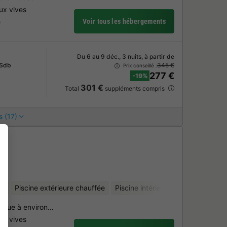
ux vives
e
Voir tous les hébergements
Du 6 au 9 déc., 3 nuits, à partir de
 Sdb
345 €
Prix conseillé :
277 €
-19%
301 €
Total
suppléments compris
s (17)
an
er
Piscine extérieure chauffée
Piscine intérieure chauffée
Club
gique à environ…
ux vives