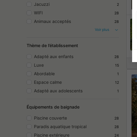
Jacuzzi
2
WIFI
28
Animaux acceptés
28
Voir plus
Thème de l’établissement
Adapté aux enfants
28
Luxe
15
Abordable
1
Espace calme
12
Adapté aux adolescents
1
Équipements de baignade
Piscine couverte
28
Paradis aquatique tropical
28
Piscine extérieure
24