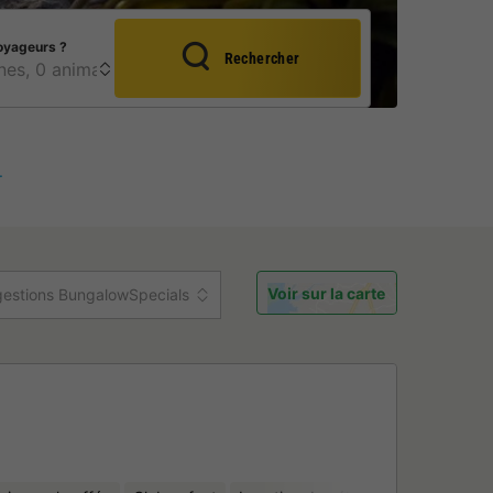
oyageurs ?
Rechercher
.
Voir sur la carte
estions BungalowSpecials