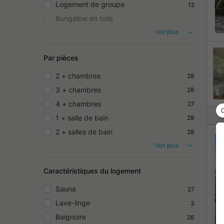
Logement de groupe
12
Bungalow en toile
Voir plus
Par pièces
2 + chambres
28
3 + chambres
28
4 + chambres
27
1 + salle de bain
28
2 + salles de bain
28
Voir plus
Caractéristiques du logement
Sauna
27
Lave-linge
3
Baignoire
26