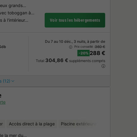
 deux grands…
avec toboggan à…
 à l'intérieur…
Voir tous les hébergements
Du 7 au 10 déc., 3 nuits, à partir de
 Sdb
360 €
Prix conseillé :
288 €
-20%
304,86 €
Total
suppléments compris
s (12)
e
rte
er
Accès direct à la plage
Piscine extérieure chauffée
Piscine
de la mer du…