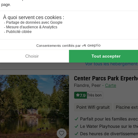
La ville de Bruges, classée 
BUNGALOW 4 personnes
59m²
4 Adultes
2 Chambres
1
Voir tous les hébergement
Center Parcs Park Erperh
Flandre
,
Peer
Carte
7.9
Très bon
Point Wifi gratuit
Piscine ex
Parfait pour les familles ave
Le Water Playhouse sur le t
Des heures de divertisseme