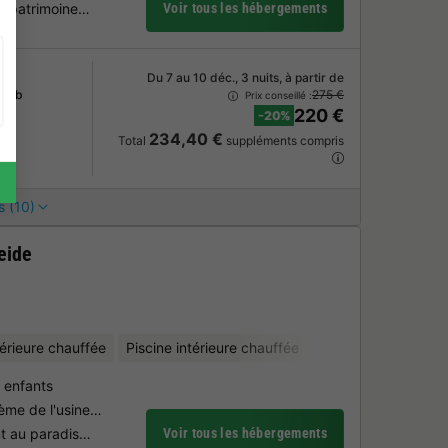
au patrimoine…
Voir tous les hébergements
Du 7 au 10 déc., 3 nuits, à partir de
 Sdb
275 €
Prix conseillé :
220 €
-20%
234,40 €
Total
suppléments compris
s (10)
eide
térieure chauffée
Piscine intérieure chauffée
Location de vélos
c enfants
hème de l'usine…
nt au paradis…
Voir tous les hébergements