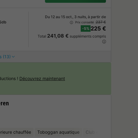
Du 12 au 15 oct., 3 nuits, à partir de
 Sdb
237 €
Prix conseillé :
225 €
-5%
241,08 €
Total
suppléments compris
s (13)
uctions !
Découvrez maintenant
eren
érieure chauffée
Toboggan aquatique
Club enfant
Location d