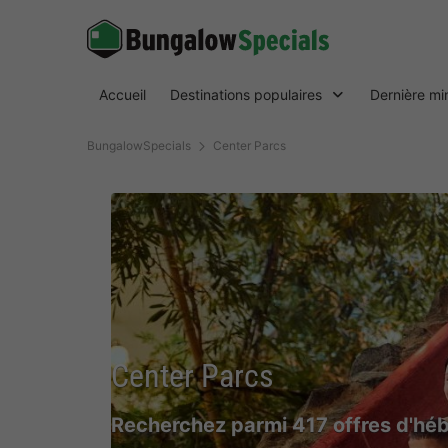
Accueil
Destinations populaires
Dernière mi
BungalowSpecials
Center Parcs
Center Parcs
Recherchez parmi 417 offres d'hé