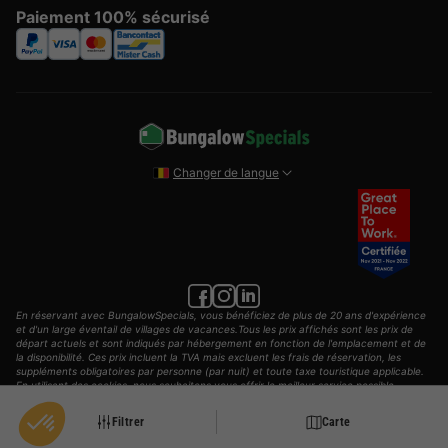
Paiement 100% sécurisé
Changer de langue
En réservant avec BungalowSpecials, vous bénéficiez de plus de 20 ans d'expérience
et d'un large éventail de villages de vacances.Tous les prix affichés sont les prix de
départ actuels et sont indiqués par hébergement en fonction de l'emplacement et de
la disponibilité. Ces prix incluent la TVA mais excluent les frais de réservation, les
suppléments obligatoires par personne (par nuit) et toute taxe touristique applicable.
En utilisant des cookies, nous souhaitons vous offrir le meilleur service possible.
© 2002 - 2025 AddGuests B.V. Tous les droits sont réservés.
Filtrer
Carte