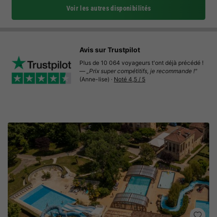
Voir les autres disponibilités
Avis sur Trustpilot
Plus de 10 064 voyageurs t'ont déjà précédé !
—
„Prix super compétitifs, je recommande !"
(Anne-lise) ·
Noté 4,5 / 5