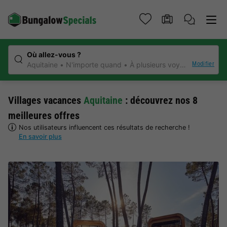
Où allez-vous ?
Modifier
Aquitaine
N'importe quand
À plusieurs voyageurs
N'im
Villages vacances
Aquitaine
: découvrez nos 8
meilleures offres
Nos utilisateurs influencent ces résultats de recherche !
En savoir plus