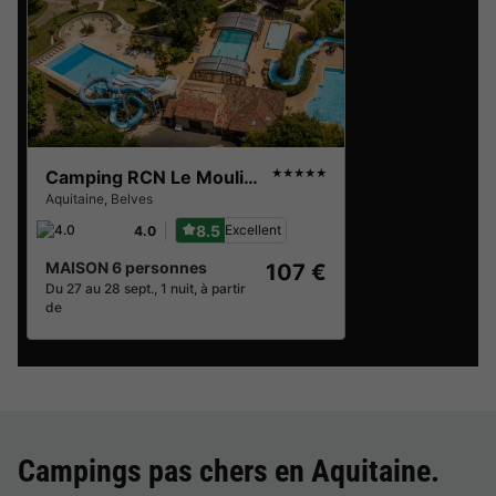
Camping RCN Le Moulin de la Pique
★★★★★
Aquitaine
,
Belves
8.5
Excellent
4.0
MAISON 6 personnes
107 €
Du 27 au 28 sept., 1 nuit, à partir
de
Campings pas chers en
Aquitaine
.