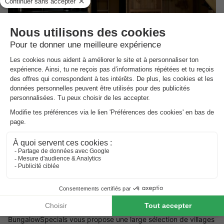
Vodatent Camping Paradis Aubeterre
Poitou-charentes
,
Aubeterre Sur Dronne
Carte
Voir les autres disponibilités
Village vacances en Aquitaine
Vous avez l'intention de séjourner prochainement dans un
village de vacances en Aquitaine ou un club de vacances en
Aquitaine ? Vous n’avez plus besoin de chercher !
Vous cherchez un village vacances en Aquitaine?
BungalowSpecials vous propose une large sélection de villages