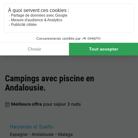
Meilleure offre
pour séjour 3 nuits
Hacienda el Sueño
Espagne
-
Andalousie
-
Malaga
327 €
Meilleure offre
Campings avec piscine en
Andalousie
.
Meilleure offre
pour séjour 3 nuits
Hacienda el Sueño
Espagne
-
Andalousie
-
Malaga