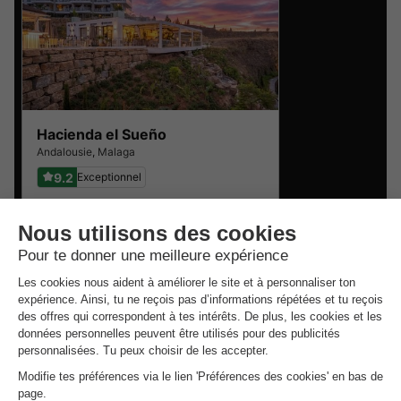
Hacienda el Sueño
Andalousie
,
Malaga
9.2
Exceptionnel
APPARTEMENT 4
169 €
personnes
Du 8 au 9 févr., 1 nuit, à partir de
Campings pas chers en
Andalousie
.