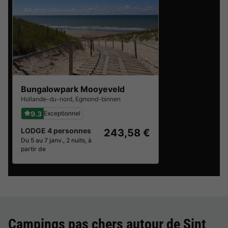
Bungalowpark Mooyeveld
Hollande-du-nord
,
Egmond-binnen
9.3
Exceptionnel
LODGE 4 personnes
243,58 €
Du 5 au 7 janv., 2 nuits, à
partir de
Campings pas chers autour de
Sint