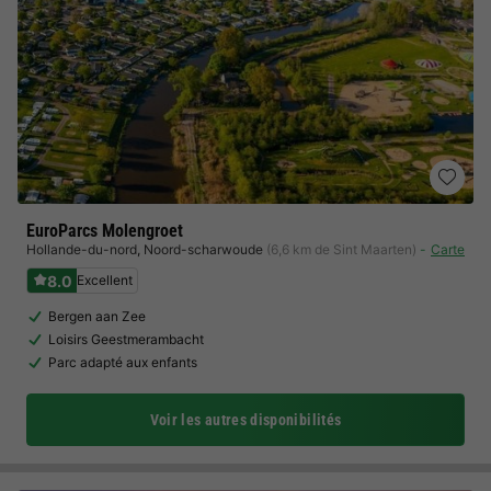
EuroParcs Molengroet
Hollande-du-nord
,
Noord-scharwoude
(6,6 km de Sint Maarten)
Carte
8.0
Excellent
Bergen aan Zee
Loisirs Geestmerambacht
Parc adapté aux enfants
Voir les autres disponibilités