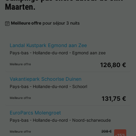
Maarten
.
Meilleure offre
pour séjour 3 nuits
Landal Kustpark Egmond aan Zee
Pays-bas
-
Hollande-du-nord
-
Egmond aan zee
126,80 €
Meilleure offre
Vakantiepark Schoorlse Duinen
Pays-bas
-
Hollande-du-nord
-
Schoorl
131,75 €
Meilleure offre
EuroParcs Molengroet
Pays-bas
-
Hollande-du-nord
-
Noord-scharwoude
208 €
Meilleure offre
-15%