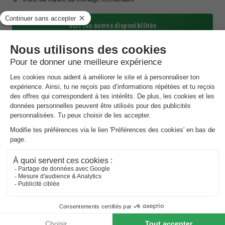
Voir les autres disponibilités
Vakantiepark de Nollen
Hollande-du-nord
,
Callantsoog
(10 km de Sint Maarten)
Carte
À seulement 2 km de la plage de Callantsoog
Playzone avec une grande aire de jeux &…
Paviljoen8 avec terrasse, musique live &…