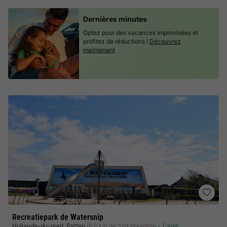
Dernières minutes
Optez pour des vacances improvisées et
profitez de réductions !
Découvrez
maintenant
Recreatiepark de Watersnip
Hollande-du-nord
,
Petten
(6,6 km de Sint Maarten)
Carte