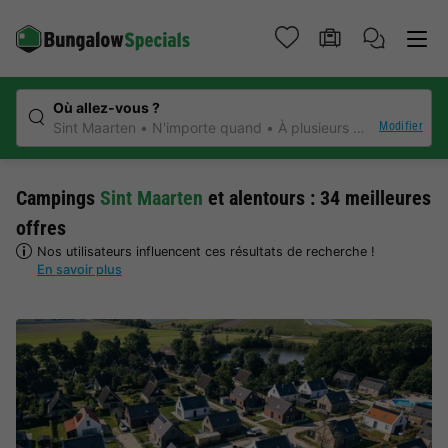
Où allez-vous ?
Modifier
Sint Maarten
N'importe quand
À plusieurs voyageurs
N
Campings
Sint Maarten
et alentours : 34 meilleures
offres
Nos utilisateurs influencent ces résultats de recherche !
En savoir plus