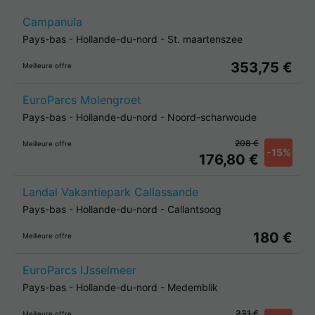
Campanula
Pays-bas
-
Hollande-du-nord
-
St. maartenszee
353,75 €
Meilleure offre
EuroParcs Molengroet
Pays-bas
-
Hollande-du-nord
-
Noord-scharwoude
208 €
Meilleure offre
-15%
176,80 €
Landal Vakantiepark Callassande
Pays-bas
-
Hollande-du-nord
-
Callantsoog
180 €
Meilleure offre
EuroParcs IJsselmeer
Pays-bas
-
Hollande-du-nord
-
Medemblik
331 €
Meilleure offre