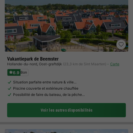
Vakantiepark de Beemster
Hollande-du-nord
,
Oost-graftdijk
(23,3 km de Sint Maarten)
Carte
6.9
Bon
Situation parfaite entre nature & ville…
Piscine couverte et extérieure chauffée
Possibilité de faire du bateau, de la pêche…
Voir les autres disponibilités