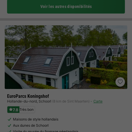
Voir les autres disponibilités
EuroParcs Koningshof
Hollande-du-nord
,
Schoorl
(8 km de Sint Maarten)
Carte
7.8
Très bon
Maisons de style hollandais
Aux dunes de Schoorl
Visite du musée du fromage néerlandais