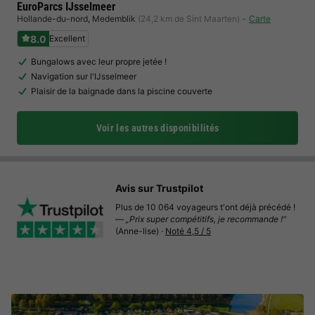
EuroParcs IJsselmeer
Hollande-du-nord
,
Medemblik
(24,2 km de Sint Maarten)
Carte
8.0
Excellent
Bungalows avec leur propre jetée !
Navigation sur l'IJsselmeer
Plaisir de la baignade dans la piscine couverte
Voir les autres disponibilités
Avis sur Trustpilot
Plus de 10 064 voyageurs t'ont déjà précédé !
—
„Prix super compétitifs, je recommande !"
(Anne-lise) ·
Noté 4,5 / 5