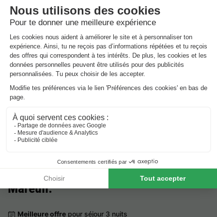
Vodatent Camping des Tourbières
Aquitaine
,
Vendoire
TENTE TOILE ET BOIS 4
45 €
personnes
Du 27 au 28 sept., 1 nuit, à partir de
Campings pas chers autour de
Mareuil
.
Meilleure offre
pour séjour 3 nuits