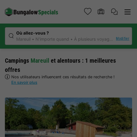
Où allez-vous ?
Modifier
Mareuil
N'importe quand
À plusieurs voyageurs
N'impo
Campings
Mareuil
et alentours : 1 meilleures
offres
Nos utilisateurs influencent ces résultats de recherche !
En savoir plus