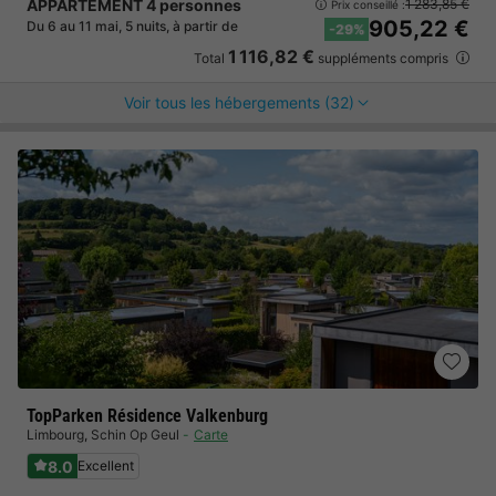
APPARTEMENT 4 personnes
1 283,85 €
Prix conseillé :
905,22 €
Du 6 au 11 mai, 5 nuits, à partir de
-29%
1 116,82 €
Total
suppléments compris
Voir tous les hébergements (32)
TopParken Résidence Valkenburg
Limbourg
,
Schin Op Geul
Carte
8.0
Excellent