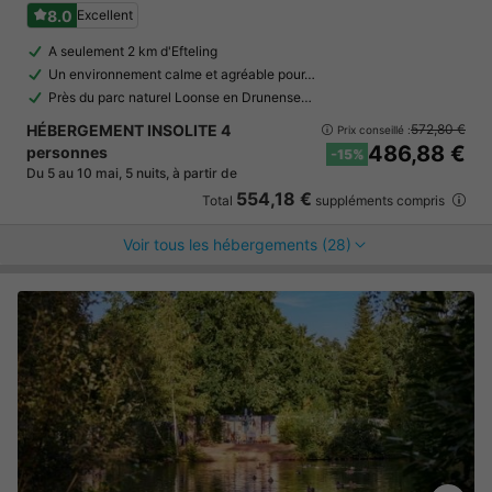
8.0
Excellent
A seulement 2 km d'Efteling
Un environnement calme et agréable pour…
Près du parc naturel Loonse en Drunense…
HÉBERGEMENT INSOLITE 4
572,80 €
Prix conseillé :
486,88 €
personnes
-15%
Du 5 au 10 mai, 5 nuits, à partir de
554,18 €
Total
suppléments compris
Voir tous les hébergements (28)