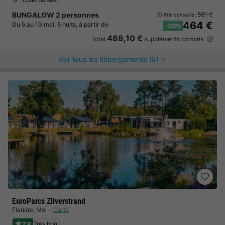
BUNGALOW 2 personnes
581 €
Prix conseillé :
464 €
Du 5 au 10 mai, 5 nuits, à partir de
-20%
488,10 €
Total
suppléments compris
Voir tous les hébergements (8)
EuroParcs Zilverstrand
Flandre
,
Mol
Carte
7.8
Très bon