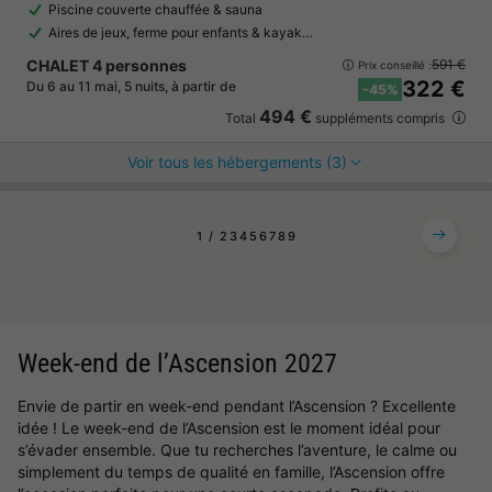
Piscine couverte chauffée & sauna
Aires de jeux, ferme pour enfants & kayak…
CHALET 4 personnes
591 €
Prix conseillé :
322 €
Du 6 au 11 mai, 5 nuits, à partir de
-45%
494 €
Total
suppléments compris
Voir tous les hébergements (3)
1
2
3
4
5
6
7
8
9
Week-end de l’Ascension 2027
Envie de partir en week-end pendant l’Ascension ? Excellente
idée ! Le week-end de l’Ascension est le moment idéal pour
s’évader ensemble. Que tu recherches l’aventure, le calme ou
simplement du temps de qualité en famille, l’Ascension offre