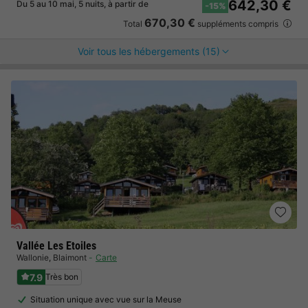
642,30 €
Du 5 au 10 mai, 5 nuits, à partir de
-15%
670,30 €
Total
suppléments compris
Voir tous les hébergements (15)
Vallée Les Etoiles
Wallonie
,
Blaimont
Carte
7.9
Très bon
Situation unique avec vue sur la Meuse