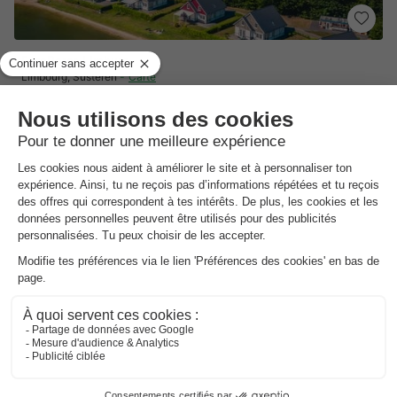
EuroParcs Limburg
Limbourg
,
Susteren
Carte
7.8
Très bon
Lac de baignade naturel avec plage de sable
Piscine couverte avec espace bien-être
Restaurant avec belle terrasse
CHALET 4 personnes
644,40 €
Prix conseillé :
547,74 €
Du 5 au 10 mai, 5 nuits, à partir de
-15%
595,74 €
Total
suppléments compris
Voir tous les hébergements (36)