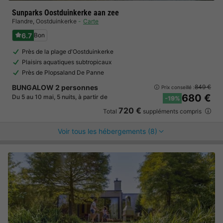
Sunparks Oostduinkerke aan zee
Flandre
,
Oostduinkerke
Carte
6.7
Bon
Près de la plage d'Oostduinkerke
Plaisirs aquatiques subtropicaux
Près de Plopsaland De Panne
BUNGALOW 2 personnes
849 €
Prix conseillé :
680 €
Du 5 au 10 mai, 5 nuits, à partir de
-19%
720 €
Total
suppléments compris
Voir tous les hébergements (8)