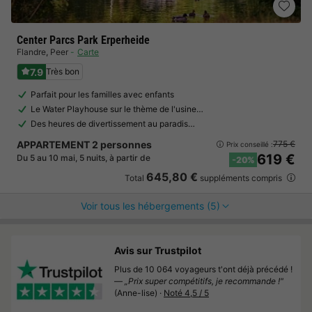
Center Parcs Park Erperheide
Flandre
,
Peer
Carte
7.9
Très bon
Parfait pour les familles avec enfants
Le Water Playhouse sur le thème de l'usine…
Des heures de divertissement au paradis…
APPARTEMENT 2 personnes
775 €
Prix conseillé :
619 €
Du 5 au 10 mai, 5 nuits, à partir de
-20%
645,80 €
Total
suppléments compris
Voir tous les hébergements (5)
Avis sur Trustpilot
Plus de 10 064 voyageurs t'ont déjà précédé !
—
„Prix super compétitifs, je recommande !"
(Anne-lise) ·
Noté 4,5 / 5