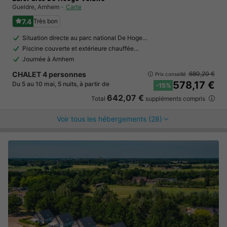
Gueldre
,
Arnhem
Carte
7.4
Très bon
Situation directe au parc national De Hoge…
Piscine couverte et extérieure chauffée…
Journée à Arnhem
CHALET 4 personnes
680,20 €
Prix conseillé :
578,17 €
Du 5 au 10 mai, 5 nuits, à partir de
-15%
642,07 €
Total
suppléments compris
Voir tous les hébergements (28)