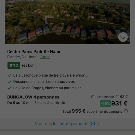
Center Parcs Park De Haan
Flandre
,
De Haan
Carte
7.3
Très bon
La plus longue plage de Belgique à environ…
Descendre les rapides en eaux vives
La ville de Bruges, classée au patrimoine…
BUNGALOW 4 personnes
1 163 €
Prix conseillé :
931 €
Du 5 au 10 mai, 5 nuits, à partir de
-19%
955 €
Total
suppléments compris
Voir tous les hébergements (8)