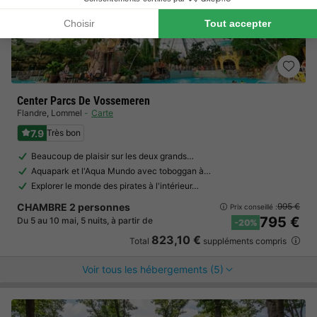
Center Parcs De Vossemeren
Flandre
,
Lommel
Carte
7.9
Très bon
Beaucoup de plaisir sur les deux grands…
Aquapark et l'Aqua Mundo avec toboggan à…
Explorer le monde des pirates à l'intérieur…
CHAMBRE 2 personnes
995 €
Prix conseillé :
795 €
Du 5 au 10 mai, 5 nuits, à partir de
-20%
823,10 €
Total
suppléments compris
Voir tous les hébergements (5)