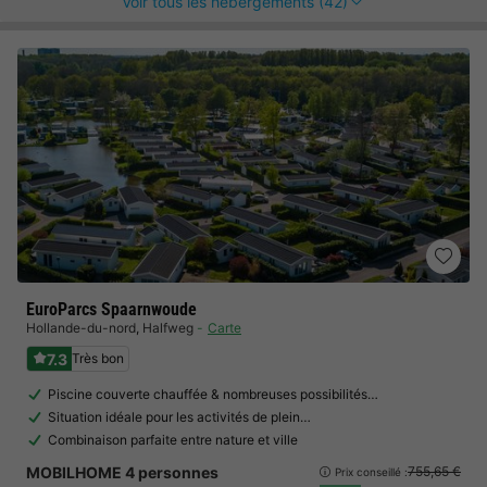
Voir tous les hébergements (42)
EuroParcs Spaarnwoude
Hollande-du-nord
,
Halfweg
Carte
7.3
Très bon
Piscine couverte chauffée & nombreuses possibilités…
Situation idéale pour les activités de plein…
Combinaison parfaite entre nature et ville
MOBILHOME 4 personnes
755,65 €
Prix conseillé :