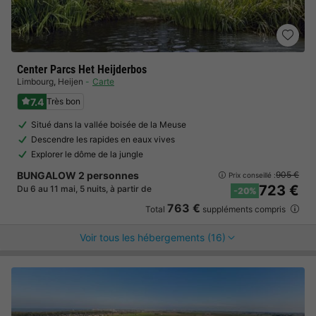
Center Parcs Het Heijderbos
Limbourg
,
Heijen
Carte
7.4
Très bon
Situé dans la vallée boisée de la Meuse
Descendre les rapides en eaux vives
Explorer le dôme de la jungle
BUNGALOW 2 personnes
905 €
Prix conseillé :
723 €
Du 6 au 11 mai, 5 nuits, à partir de
-20%
763 €
Total
suppléments compris
Voir tous les hébergements (16)