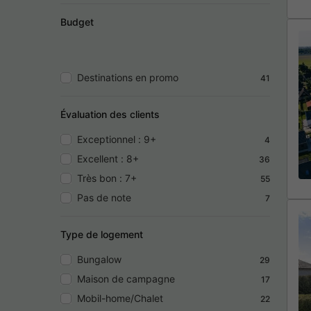
Budget
Destinations en promo
41
Évaluation des clients
Exceptionnel : 9+
4
Excellent : 8+
36
Très bon : 7+
55
Pas de note
7
Type de logement
Bungalow
29
Maison de campagne
17
Mobil-home/Chalet
22