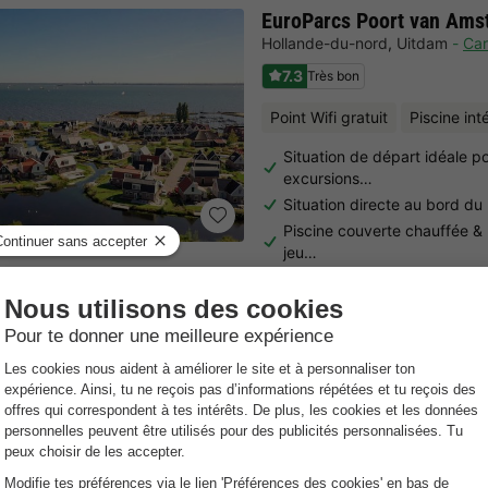
EuroParcs Poort van Ams
Hollande-du-nord
,
Uitdam
Car
7.3
Très bon
Point Wifi gratuit
Piscine int
Situation de départ idéale p
excursions…
Situation directe au bord d
Piscine couverte chauffée &
jeu…
Bungalowpark de Buitenp
Hollande-du-nord
,
Callantsoog
8.8
Excellent
Bord de mer
Accès direct à 
Plaisir familial garanti