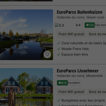
EuroParcs Buitenhuizen
Hollande-du-nord
,
Velsen-zuid
7.0
Très bo
3.3
Point Wifi gratuit
Bord de m
Zone naturelle et de loisirs
Musée Frans Hals
Espace bien-être
EuroParcs IJsselmeer
Hollande-du-nord
,
Medemblik
8.0
Excellent
Point Wifi gratuit
Bord de m
Bungalows avec leur propre j
Navigation sur l'IJsselmeer