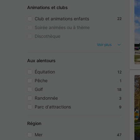
Animations et clubs
Club et animations enfants
22
Soirée animées ou à thème
Discothèque
Voir plus
Aux alentours
Équitation
12
Pêche
1
Golf
18
Randonnée
3
Parc d'attractions
9
Région
Mer
47