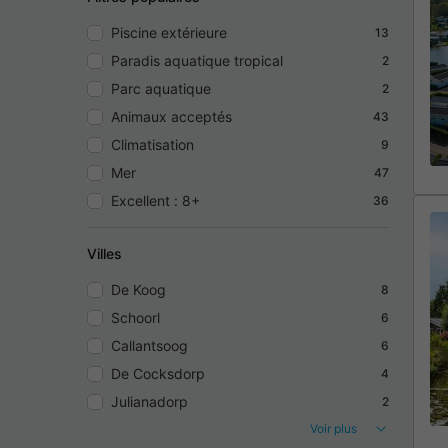
Piscine extérieure
13
Paradis aquatique tropical
2
Parc aquatique
2
Animaux acceptés
43
Climatisation
9
Mer
47
Excellent : 8+
36
Villes
De Koog
8
Schoorl
6
Callantsoog
6
De Cocksdorp
4
Julianadorp
2
Voir plus