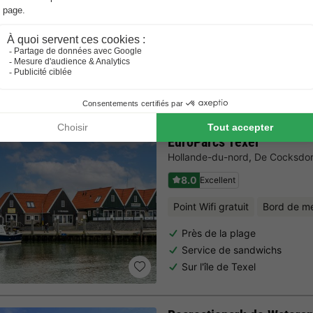
Oasis de nature en bord de 
La détente à l'état pur dans
Avis sur Trustpilot
Plus de 10 064 voyageurs t'ont déjà précédé ! —
„Prix 
4,5 / 5
EuroParcs Texel
Hollande-du-nord
,
De Cocksdo
8.0
Excellent
Point Wifi gratuit
Bord de m
Près de la plage
Service de sandwichs
Sur l'île de Texel