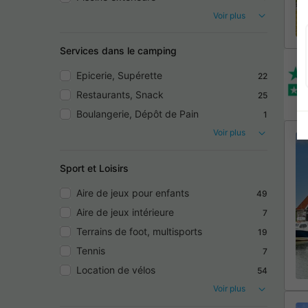
Voir plus
Services dans le camping
Epicerie, Supérette
22
Restaurants, Snack
25
Boulangerie, Dépôt de Pain
1
Voir plus
Sport et Loisirs
Aire de jeux pour enfants
49
Aire de jeux intérieure
7
Terrains de foot, multisports
19
Tennis
7
Location de vélos
54
Voir plus