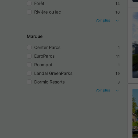
Forêt
14
Rivière ou lac
16
Voir plus
Marque
Center Parcs
1
EuroParcs
11
Roompot
1
Landal GreenParks
19
Dormio Resorts
3
Voir plus