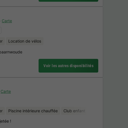
Carte
n
er
Location de vélos
 Spaarnwoude
Voir les autres disponibilités
Carte
er
Piscine intérieure chauffée
Club enfant
Location de vélos
etée !