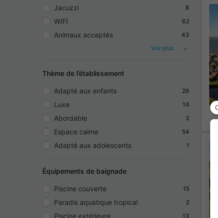
Jacuzzi
8
WIFI
62
Animaux acceptés
43
Voir plus
Thème de l’établissement
Adapté aux enfants
29
Luxe
14
Abordable
2
Espace calme
54
Adapté aux adolescents
1
Équipements de baignade
Piscine couverte
15
Paradis aquatique tropical
2
Piscine extérieure
13