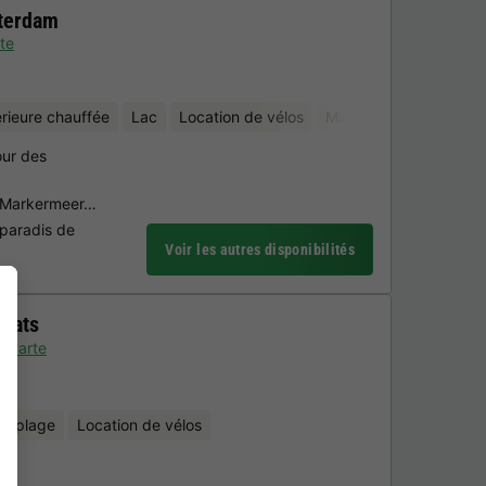
terdam
te
érieure chauffée
Lac
Location de vélos
Mini-golf
Sauna
our des
u Markermeer…
 paradis de
Voir les autres disponibilités
laats
Carte
la plage
Location de vélos