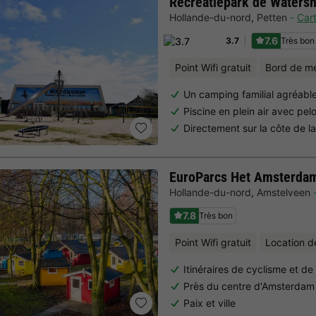
Recreatiepark de Watersn
Hollande-du-nord
,
Petten
Car
7.6
Très bon
3.7
Point Wifi gratuit
Bord de m
Un camping familial agréabl
Piscine en plein air avec pel
Directement sur la côte de l
EuroParcs Het Amsterda
Hollande-du-nord
,
Amstelveen
7.8
Très bon
Point Wifi gratuit
Location d
Itinéraires de cyclisme et d
Près du centre d'Amsterdam
Paix et ville