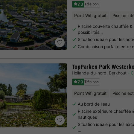
7.3
Très bon
Point Wifi gratuit
Piscine int
Piscine couverte chauffée 
possibilités…
Situation idéale pour les act
Combinaison parfaite entre na
TopParken Park Westerk
Hollande-du-nord
,
Berkhout
C
7.9
Très bon
Point Wifi gratuit
Piscine ex
Au bord de l'eau
Piscine extérieure chauffée 
nautiques
Situation idéale pour les exc
…