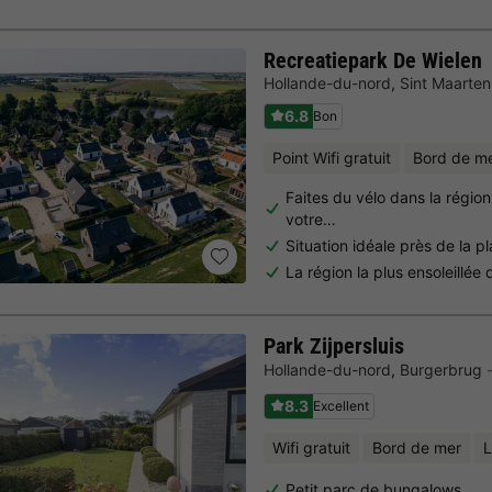
Recreatiepark De Wielen
Hollande-du-nord
,
Sint Maarten
6.8
Bon
Point Wifi gratuit
Bord de m
Faites du vélo dans la régio
votre…
Situation idéale près de la p
La région la plus ensoleillée
Park Zijpersluis
Hollande-du-nord
,
Burgerbrug
8.3
Excellent
Wifi gratuit
Bord de mer
L
Petit parc de bungalows