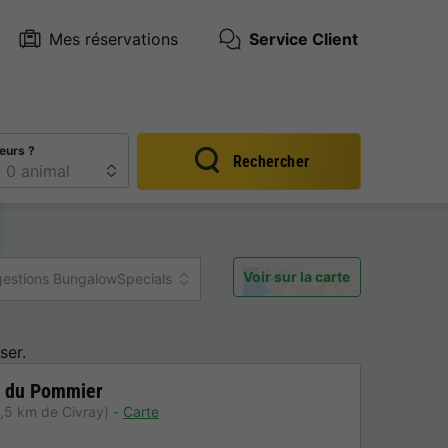
Mes réservations
Service Client
eurs ?
Rechercher
Voir sur la carte
estions BungalowSpecials
ser.
n du Pommier
,5 km de Civray)
Carte