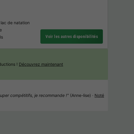
 lac de natation
e
Voir les autres disponibilités
ds
uctions !
Découvrez maintenant
super compétitifs, je recommande !"
(Anne-lise) ·
Noté