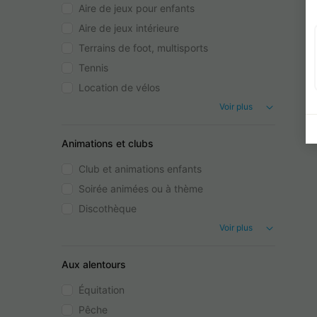
Aire de jeux pour enfants
Aire de jeux intérieure
Terrains de foot, multisports
Tennis
Location de vélos
Voir plus
Animations et clubs
Club et animations enfants
Soirée animées ou à thème
Discothèque
Voir plus
Aux alentours
Équitation
Pêche