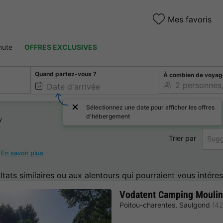
Mes favoris
nute
OFFRES EXCLUSIVES
Quand partez-vous ?
À combien de voyag
Sélectionnez une date pour afficher les offres
d'hébergement
y
Trier par
Sugg
!
En savoir plus
ltats similaires ou aux alentours qui pourraient vous intéres
Vodatent Camping Mouli
Poitou-charentes
,
Saulgond
(42