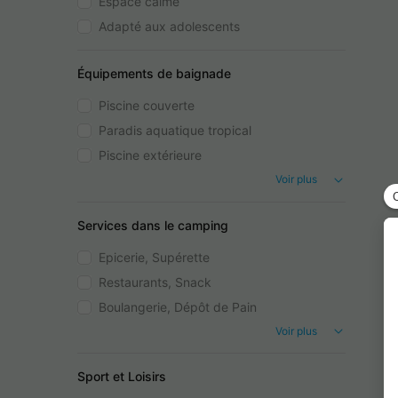
Espace calme
Adapté aux adolescents
Équipements de baignade
Piscine couverte
Paradis aquatique tropical
Piscine extérieure
Voir plus
Services dans le camping
Epicerie, Supérette
Restaurants, Snack
Boulangerie, Dépôt de Pain
Voir plus
Sport et Loisirs