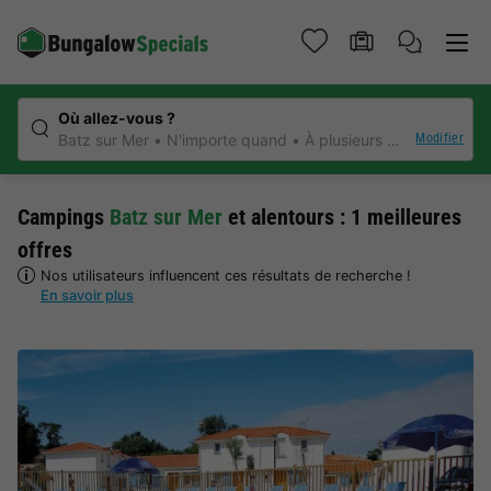
Où allez-vous ?
Modifier
Batz sur Mer
N'importe quand
À plusieurs voyageurs
N
Campings
Batz sur Mer
et alentours : 1 meilleures
offres
Nos utilisateurs influencent ces résultats de recherche !
En savoir plus