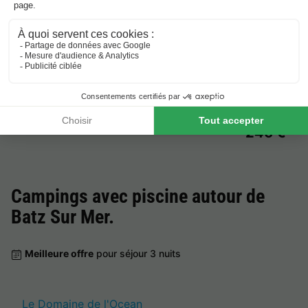
Sur Mer
.
Meilleure offre
pour séjour 3 nuits
Le Domaine de l'Ocean
France
-
Pays de la loire
-
Saint brevin les pins
246 €
Meilleure offre
Campings avec piscine autour de
Batz Sur Mer
.
Meilleure offre
pour séjour 3 nuits
Le Domaine de l'Ocean