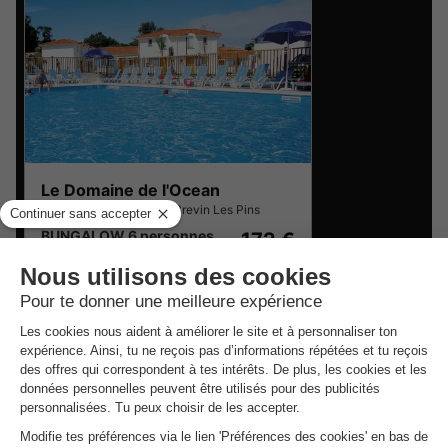
Le Domaine de l'Ocean
Pays De La Loire
,
Saint Brevin Les Pins
BUNGALOW 6 personnes
172 €
Du 30 sept. au 2 oct., 2 nuits, à
partir de
Campings pas chers autour de
Batz