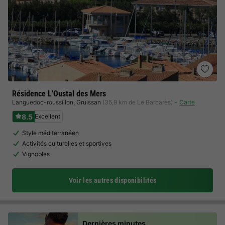
Résidence L'Oustal des Mers
Languedoc-roussillon
,
Gruissan
(35,9 km de Le Barcarès)
Carte
8.5
Excellent
Style méditerranéen
Activités culturelles et sportives
Vignobles
Voir les autres disponibilités
Dernières minutes