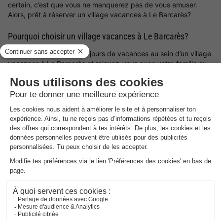
certain, c’est que vous ne manquerez pas de vous amuser.
Alors, prêt à réserver un village vacances à Le Barcarès?
Pourquoi choisir un village vacances à Le Barcarès?
Octroyez-vous quelques jours de vacances au sein d’un village
vacances à Le Barcarès et relaxez-vous avec votre famille ou
vos amis lors des prochaines vacances. Que vous souhaitiez
séjourner, sur la côte, à la montagne ou à la campagne, choisir
un club de vacances à Le Barcarès vous permet de vous
ressourcer loin de votre domicile et d’oublier votre quotidien.
Campings les mieux notés proches de
Le Barcarès
.
Retrouvez la sélection de campings proches de Le
Barcarès les mieux notés par nos clients