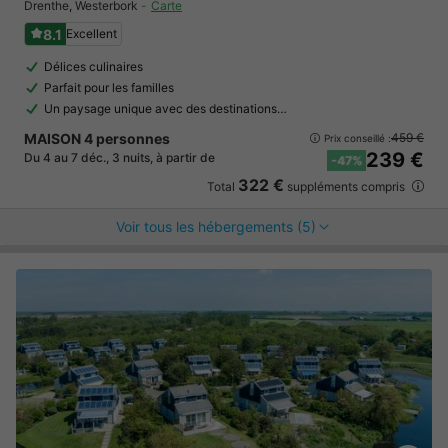
Drenthe
,
Westerbork
Carte
8.1
Excellent
Délices culinaires
Parfait pour les familles
Un paysage unique avec des destinations…
MAISON 4 personnes
459 €
Prix conseillé :
239 €
Du 4 au 7 déc., 3 nuits, à partir de
-47%
322 €
Total
suppléments compris
Voir tous les hébergements (5)