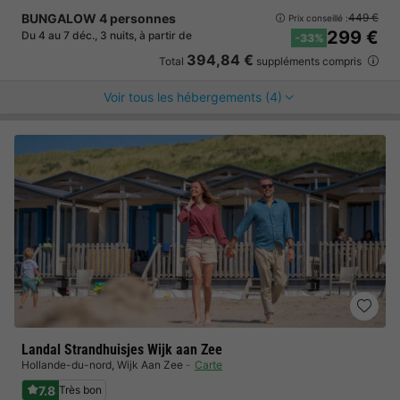
BUNGALOW 4 personnes
449 €
Prix conseillé :
299 €
Du 4 au 7 déc., 3 nuits, à partir de
-33%
394,84 €
Total
suppléments compris
Voir tous les hébergements (4)
Landal Strandhuisjes Wijk aan Zee
Hollande-du-nord
,
Wijk Aan Zee
Carte
7.8
Très bon