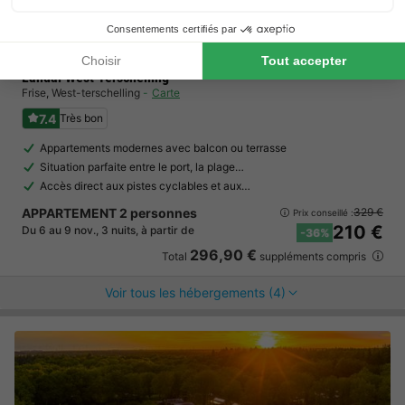
Landal West Terschelling
Frise
,
West-terschelling
Carte
7.4
Très bon
Appartements modernes avec balcon ou terrasse
Situation parfaite entre le port, la plage…
Accès direct aux pistes cyclables et aux…
APPARTEMENT 2 personnes
329 €
Prix conseillé :
210 €
Du 6 au 9 nov., 3 nuits, à partir de
-36%
296,90 €
Total
suppléments compris
Voir tous les hébergements (4)