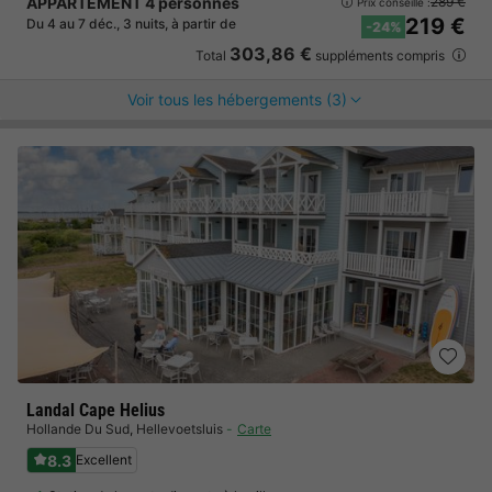
APPARTEMENT 4 personnes
289 €
Prix conseillé :
219 €
Du 4 au 7 déc., 3 nuits, à partir de
-24%
303,86 €
Total
suppléments compris
Voir tous les hébergements (3)
Landal Cape Helius
Hollande Du Sud
,
Hellevoetsluis
Carte
8.3
Excellent