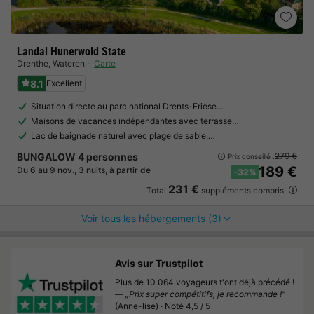
Landal Hunerwold State
Drenthe
,
Wateren
Carte
8.1
Excellent
Situation directe au parc national Drents-Friese…
Maisons de vacances indépendantes avec terrasse…
Lac de baignade naturel avec plage de sable,…
BUNGALOW 4 personnes
279 €
Prix conseillé :
189 €
Du 6 au 9 nov., 3 nuits, à partir de
-32%
231 €
Total
suppléments compris
Voir tous les hébergements (3)
Avis sur Trustpilot
Plus de 10 064 voyageurs t'ont déjà précédé !
—
„Prix super compétitifs, je recommande !"
(Anne-lise) ·
Noté 4,5 / 5