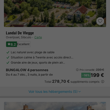
Landal De Vlegge
Overijssel
,
Sibculo
Carte
8.2
Excellent
Lac naturel avec plage de sable
Situation calme à Twente avec accès direct…
Grande aire de jeux, sports de plein air…
BUNGALOW 4 personnes
239 €
Prix conseillé :
199 €
Du 4 au 7 déc., 3 nuits, à partir de
-16%
278,70 €
Total
suppléments compris
Voir tous les hébergements (5)