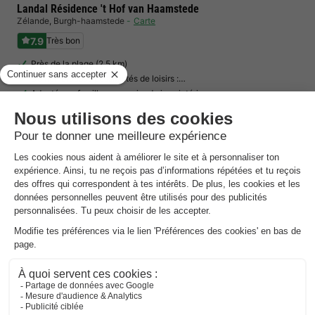
Landal Résidence 't Hof van Haamstede
Zélande
,
Burgh-haamstede
Carte
7.9
Très bon
Près de la plage (2.5 km)
De nombreuses possibilités de loisirs :…
Adapté aux familles avec aire de jeux intérieure…
BUNGALOW 4 personnes
399 €
Prix conseillé :
229 €
Du 4 au 7 déc., 3 nuits, à partir de
-42%
313,86 €
Total
suppléments compris
Voir tous les hébergements (3)