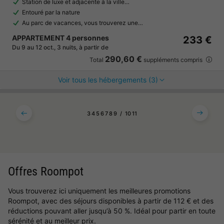
Station de luxe et adjacente à la ville…
Entouré par la nature
Au parc de vacances, vous trouverez une…
APPARTEMENT 4 personnes
233 €
Du 9 au 12 oct., 3 nuits, à partir de
290,60 €
Total
suppléments compris
Voir tous les hébergements (3)
3
4
5
6
7
8
9
10
11
Offres Roompot
Vous trouverez ici uniquement les meilleures promotions
Roompot, avec des séjours disponibles à partir de 112 € et des
réductions pouvant aller jusqu’à 50 %. Idéal pour partir en toute
sérénité et au meilleur prix.