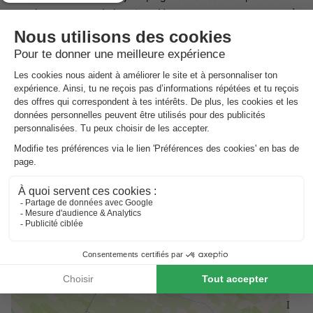
pour les amoureux de la nature. Vous pouvez vous promener à
pied ou à vélo dans la campagne de l'Achterhoek, par exemple
dans la réserve naturelle Het Lankheet. Des villes comme
Enschede et Hengelo sont également à proximité et vous
pouvez facilement faire un voyage en Allemagne.
Bon
à savoir
Frais de nettoyage à payer sur place
Les frais de nettoyage s'élèvent à 35 € par séjour. Ces frais
doivent être réglés sur place.
Caution payable sur place
La caution de 100 € doit être payée sur place.