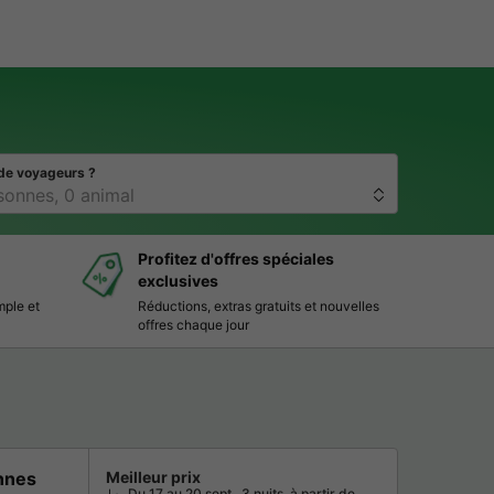
de voyageurs ?
Profitez d'offres spéciales
exclusives
mple et
Réductions, extras gratuits et nouvelles
offres chaque jour
nnes
Meilleur prix
Du 17 au 20 sept., 3 nuits, à partir de