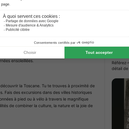
re un petit magasin de camping avec des produits
Le paieme
 Tu peux terminer la journée en toute décontraction
avoir fin
confirmat
paiement 
ing Romita
caution d
Vous trou
modifica
 et découvrir à l'Agricamping Romita.
s enfants peuvent être dehors sans souci, se faire de
Condi
st également un lieu de rencontre apprécié des
rnées ensoleillées.
Référez-
détail de
découvrir la Toscane. Tu te trouves à proximité de
s. Fais des excursions dans des villes historiques
nnées à pied ou à vélo à travers le magnifique
ités de combiner la culture, la nature et la joie de