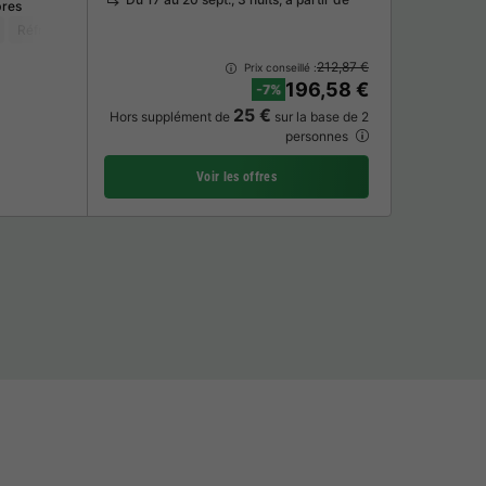
res
Réfrigérateur
Salon de jardin
212,87 €
Prix conseillé :
196,58 €
-7%
25 €
Hors supplément de
sur la base de 2
personnes
Voir les offres