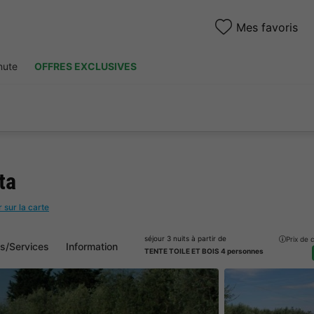
Mes favoris
nute
OFFRES EXCLUSIVES
ta
r sur la carte
séjour 3 nuits à partir de
Prix de
és/Services
Information
TENTE TOILE ET BOIS 4 personnes