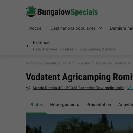
Accueil
Destinations populaires
Dernière mi
Florence
Date d'arrivée
Durée
2 personnes, 0 animal
BungalowSpecials
Italie
Toscane
Barberino Tavarnelle
Vodatent Agricamping Romi
Strada Romita 49 - 50028 Barberino Tavarnelle, Italie
-
Voi
Photos
Hébergements
Présentation
Activit