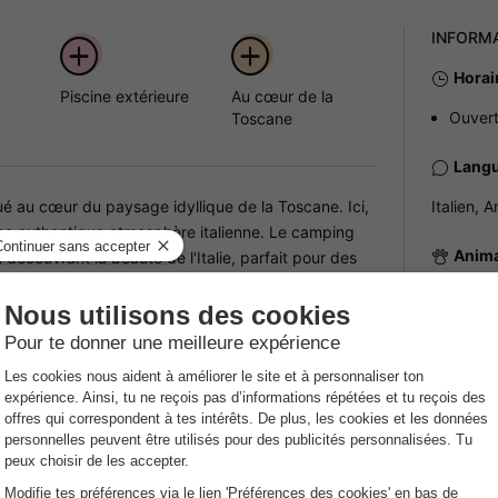
INFORM
Horai
Piscine extérieure
Au cœur de la
Ouvert
Toscane
Langu
é au cœur du paysage idyllique de la Toscane. Ici,
Italien, A
'une authentique atmosphère italienne. Le camping
Anim
n découvrant la beauté de l'Italie, parfait pour des
e pour les enfants.
Animaux 
Infor
 taille humaine avec des hébergements glamping
Récep
supplémentaire. Le camping met l'accent sur la
Terras
NRA :
des installations de base comme des sanitaires
ntiras immédiatement à l'aise. L'un des points forts
Condi
chauds et t'offre une vue magnifique sur le paysage