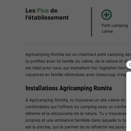
Les
Plus
de
l'établissement
Petit camping
calme
Agricamping Romita est un charmant petit camping situ
tu profites avec ta famille du calme, de la nature et d
est idéal pour ceux qui souhaitent fuir l'agitation tout e
vacances en famille détendues avec beaucoup d'espac
Installations Agricamping Romita
À Agricamping Romita, tu trouveras un site calme et à
confortables qui t'offrent du camping avec un confort 
détente et la découverte de la nature. Tu y trouveras 
propres et une ambiance familiale dans laquelle tu te se
est la piscine, qui te permet de te rafraîchir les jours 