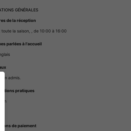
ATIONS GÉNÉRALES
res de la réception
 toute la saison, , de 10:00 à 16:00
es parlées à l'accueil
nglais
aux
non admis.
mations pratiques
tion
se
tions de paiement