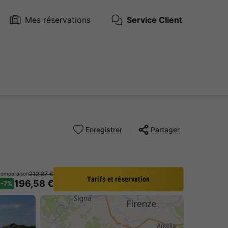
Mes réservations
Service Client
Enregistrer
Partager
212,87 €
 comparaison
Tarifs et réservation
196,58 €
-7%