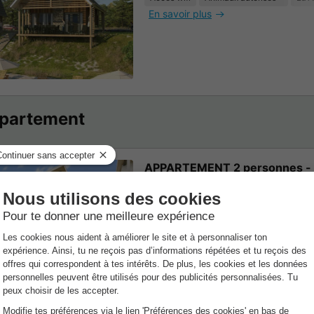
En savoir plus
partement
APPARTEMENT 2 personnes -
52m²
2 Adultes
1 Chamb
1 Sdb
Accès wifi
Animaux autorisés *
Cafe
En savoir plus