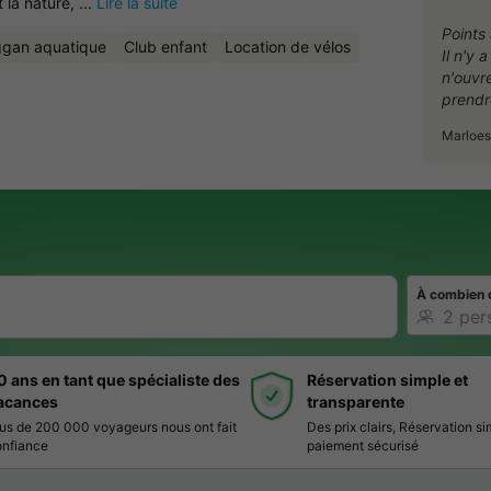
la nature, ...
Lire la suite
Points 
gan aquatique
Club enfant
Location de vélos
Il n'y 
n'ouvre
prendr
Marloes
À combien 
0 ans en tant que spécialiste des
Réservation simple et
acances
transparente
us de 200 000 voyageurs nous ont fait
Des prix clairs, Réservation si
nfiance
paiement sécurisé