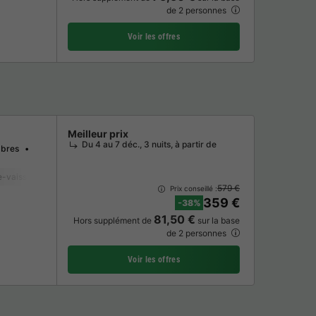
de 2 personnes
Voir les offres
Meilleur prix
Du 4 au 7 déc., 3 nuits, à partir de
bres
-vaisselle
Congélateur
Réfrigérateur
Salon de jardin
Micro-ondes
579 €
Prix conseillé :
359 €
-38%
81,50 €
Hors supplément de
sur la base
de 2 personnes
Voir les offres