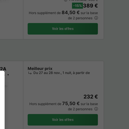
389 €
-15%
84,50 €
Hors supplément de
sur la base
de 2 personnes
Voir les offres
 2A
Meilleur prix
Du 27 au 28 nov., 1 nuit, à partir de
res
tière
Lave-vaisselle
Congélateur
Réfrigérateur
Salon de jardin
M
232 €
75,50 €
Hors supplément de
sur la base
de 2 personnes
Voir les offres