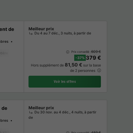
ent de
Meilleur prix
Du 4 au 7 déc., 3 nuits, à partir de
bres
609 €
Prix conseillé :
tière
Lave-vaisselle
Congélateur
Réfrigérateur
Salon de jardin
M
379 €
-37%
81,50 €
Hors supplément de
sur la base
de 2 personnes
Voir les offres
 de
Meilleur prix
Du 30 nov. au 4 déc., 4 nuits, à partir
de
bres
-vaisselle
Congélateur
Réfrigérateur
Salon de jardin
Micro-ondes
459 €
Prix conseillé :