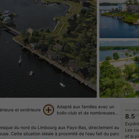
Adapté aux familles avec un
térieure et extérieure
Avis clien
bollo-club et de nombreuses
8.5
/1
possibilités de jeux
+ 40
Expéri
ttoresque du nord du Limbourg aux Pays-Bas, directement au
Les cot
photos
e. Cette situation idéale à proximité de l'eau fait du parc
et la 