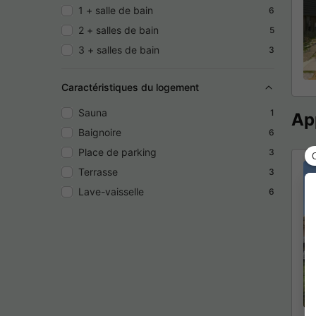
1 + salle de bain
6
2 + salles de bain
5
3 + salles de bain
3
Caractéristiques du logement
Sauna
1
Ap
Baignoire
6
Place de parking
3
Terrasse
3
Lave-vaisselle
6