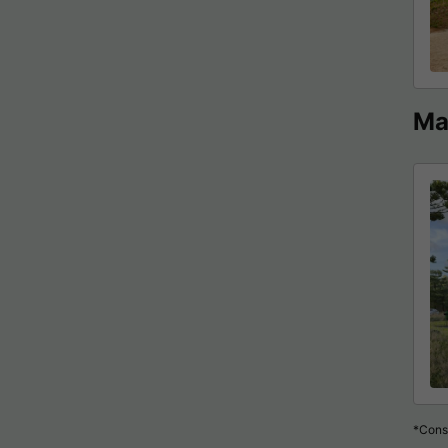
Mai
*Consu