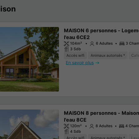
ison
MAISON 6 personnes - Logem
l'eau 6CE2
104m²
6 Adultes
3 Cham
3 Sdb
Accès wifi
Animaux autorisés *
Cafe
En savoir plus
MAISON 8 personnes - Maison
l'eau 8CE
120m²
8 Adultes
4 Cham
4 Sdb
Accès wifi
Animaux autorisés *
Lave