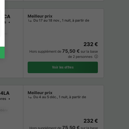
 4CA
Meilleur prix
Du 17 au 18 nov., 1 nuit, à partir de
res
tière
Lave-vaisselle
Congélateur
Réfrigérateur
Salon de jardin
M
232 €
75,50 €
Hors supplément de
sur la base
de 2 personnes
Voir les offres
 4LA
Meilleur prix
Du 4 au 5 déc., 1 nuit, à partir de
res
tière
Lave-vaisselle
Congélateur
Réfrigérateur
Salon de jardin
M
232 €
75,50 €
Hors supplément de
sur la base