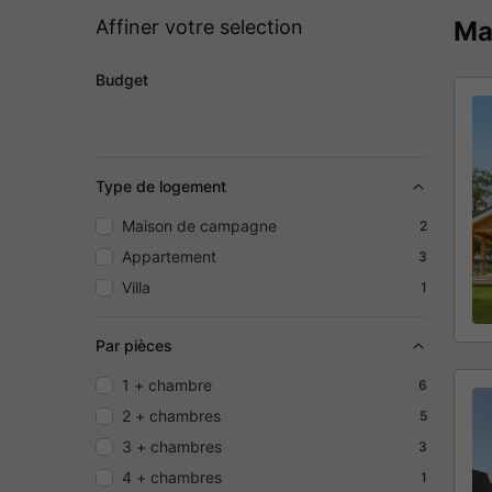
Affiner votre selection
Ma
Budget
Type de logement
Maison de campagne
2
Appartement
3
Villa
1
Par pièces
1 + chambre
6
2 + chambres
5
3 + chambres
3
4 + chambres
1