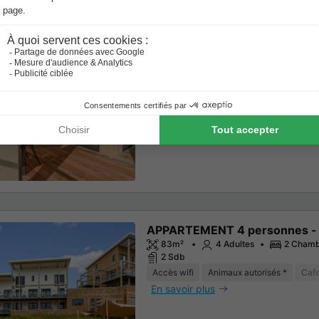
APPARTEMENT 4 personnes -
83m²
4 Adultes
2 Chamb
2 Sdb
Accès wifi
Animaux autorisés *
Cafe
En savoir plus
APPARTEMENT 4 personnes -
83m²
4 Adultes
2 Chamb
2 Sdb
Accès wifi
Animaux autorisés *
Cafe
En savoir plus