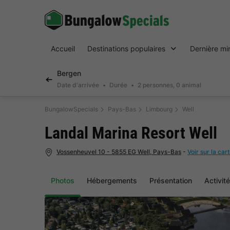
Accueil
Destinations populaires
Dernière mi
Bergen
Date d'arrivée
Durée
2 personnes, 0 animal
BungalowSpecials
Pays-Bas
Limbourg
Well
Landal Marina Resort Well
Vossenheuvel 10 - 5855 EG Well, Pays-Bas
-
Voir sur la car
Photos
Hébergements
Présentation
Activit