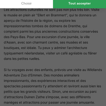
Les attractions culturelles ne sont pas non plus très loin. Visite
le musée en plein air "Ellert en Brammert", qui te donnera un
aperçu de l'histoire de la région, ou explore les
impressionnantes tombes de dolmens de Drenthe, qui
comptent parmi les plus anciennes constructions conservées
des Pays-Bas. Pour une excursion d'une journée, la ville
d'Assen, avec son charmant centre, ses musées et ses
boutiques, est idéale. Tu peux y admirer l'architecture
typiquement néerlandaise, visiter un café agréable ou flâner
dans les petites ruelles.
Si tu voyages avec des enfants, prévois une visite au Wildlands
Adventure Zoo d'Emmen. Des mondes animaliers
impressionnants, des expériences interactives et des
spectacles passionnants t'y attendent et raviront aussi bien les
petits que les grands visiteurs. Sinon, une excursion au parc
d'attractions Duinen Zathe s'impose, avec ses différents
manèges et attractions pour passer une journée amusante.