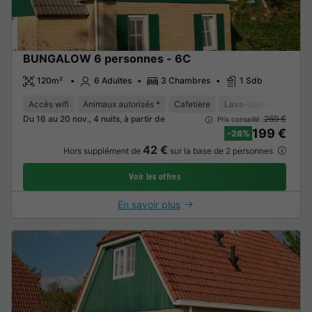
BUNGALOW 6 personnes - 6C
120m²
6 Adultes
3 Chambres
1 Sdb
Accès wifi
Animaux autorisés *
Cafetière
Lave-vaisselle
Con
Du 16 au 20 nov., 4 nuits, à partir de
269 €
Prix conseillé :
199 €
-26%
42 €
Hors supplément de
sur la base de 2 personnes
Voir les offres
En savoir plus