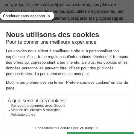
en particulier, avec ses crêpes consistantes, ses plats de
poisson frais et ses délicieuses spécialités de pâtisseries, est
un vrai régal. Tu peux également préparer tes propres repas
dans ton logement de vacances et les déguster sur ta terrasse.
Un service de livraison de petits pains te permet de profiter de
produits frais le matin sans devoir quitter le parc. Tu peux ainsi
commencer la journée en toute décontraction et savourer ton
petit-déjeuner avec une vue sur la nature verdoyante.
Les environs de Landal Hunerwold State
Les environs de Landal Hunerwold State offrent de
nombreuses possibilités d'activités de plein air et de
découverte de la nature. Le parc national Drents-Friese Wold,
l'une des plus grandes réserves naturelles des Pays-Bas, se
trouve juste à côté. Tu peux y faire des randonnées à pied ou à
vélo sur des sentiers bien balisés et découvrir des landes, des
forêts et des tourbillons de sable. Ceux qui se déplacent à vélo
peuvent explorer la région sur les nombreuses pistes cyclables
et découvrir ainsi de près la faune et la flore impressionnantes.