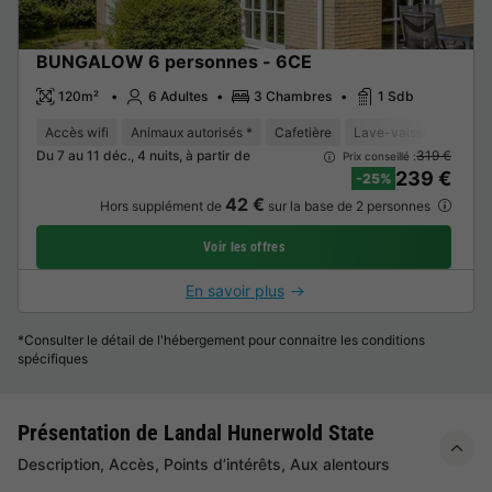
BUNGALOW 6 personnes - 6CE
120m²
6 Adultes
3 Chambres
1 Sdb
Accès wifi
Animaux autorisés *
Cafetière
Lave-vaisselle
Con
Du 7 au 11 déc., 4 nuits, à partir de
319 €
Prix conseillé :
239 €
-25%
42 €
Hors supplément de
sur la base de 2 personnes
Voir les offres
En savoir plus
*Consulter le détail de l'hébergement pour connaitre les conditions
spécifiques
Présentation de Landal Hunerwold State
Description, Accès, Points d’intérêts, Aux alentours