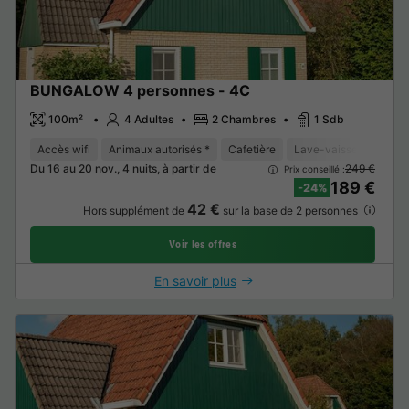
BUNGALOW 4 personnes - 4C
100m²
4 Adultes
2 Chambres
1 Sdb
Accès wifi
Animaux autorisés *
Cafetière
Lave-vaisselle
Con
Du 16 au 20 nov., 4 nuits, à partir de
249 €
Prix conseillé :
189 €
-24%
42 €
Hors supplément de
sur la base de 2 personnes
Voir les offres
En savoir plus