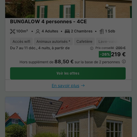
BUNGALOW 4 personnes - 4CE
100m²
4 Adultes
2 Chambres
1 Sdb
Accès wifi
Animaux autorisés *
Cafetière
Lave-vaisselle
Con
Du 7 au 11 déc., 4 nuits, à partir de
299 €
Prix conseillé :
219 €
-26%
88,50 €
Hors supplément de
sur la base de 2 personnes
Voir les offres
En savoir plus